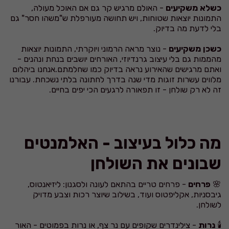
כשלא משקיעים
- האולם מרגיש קר גם אם האוכל מעולה,
התמונות יוצאות שטוחות, ויש תחושה מעורפלת ש"משהו חסר" גם
בלי לדעת מה בדיוק.
כשכן משקיעים
- נוצר מראה הרמוני ויוקרתי, התמונות יוצאות
מהממות גם בלי עיצוב גרנדיוזי, האורחים יושבים בנחת ונהנים -
ואתם מרגישים שהאירוע נראה בדיוק כמו שחלמתם.אנחנו ביהלום
מלווים עשרות זוגות מדי שנה בדרך לחתונה בלתי נשכחת. עבורנו
זה לא רק שולחן - זו תפאורה לרגעים הכי יפים בחיים.
מה כלול בעיצוב - האלמנטים
שבונים את השולחן
🌸
פרחים
- פרחים טריים בהתאם לעונה ולסגנון: ליזיאנטוס,
גיבסניות, אקליפטוס ועוד, בשילוב שיוצר רכות וצבע מדויק
לשולחן.
🕯️
נרות
- צילינדרים שקופים עם נר צף, או נרות בפמוטים - האור