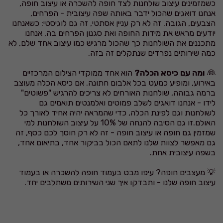
כשמזמינים עיצוב שולחנות לצד חופה להשכרה או עיצוב חופה,
אנחנו דואגים שהכול ידבר באותה שפה עיצובית - הפרחים,
הצבעים, הגובה. זה לא רק עניין אסתטי, זה גם לוגיסטי: כשאנחנו
יודעים מראש את מידות החופה ואת סגנון הפרחים בה, אנחנו
מתכננים את השולחנות כך שהכול מרגיש כמו עיצוב אחד שלם, לא
כמה שירותים נפרדים שנתקלים זה בזה.
👰
ומה עם כיסא הכלה?
הוא אחד ממוקדי הצילום המרכזיים
באירוע, ומופיע כמעט בכל אלבום חתונה. אם כיסא הכלה מעוצב
ברמה גבוהה, שולחנות האורחים לא צריכים להרגיש "פשוטים"
לידו - אנחנו דואגים לשלב פמוטים ואלמנטים תואמים גם
לשולחנות וגם לפינת הכלה, כדי שהמראה יהיה אחיד לאורך כל
האולם.זו גם הסיבה להנחה של 10% על עיצוב השולחנות למי
שמזמין גם חופה או עיצוב חופה - זה לא רק חוסך לכם כסף, זה
גם מאפשר לצוות שלנו לתאם הכול בביקור אחד, בתיאום אחד,
בשפה עיצובית אחת.
💡 מעצבים חופה? עיפו מבט בעמוד חופה להשכרה או בעמוד
עיצוב חופה שלנו - ותבדקו איך שני השירותים משתלבים יחד.