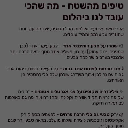
טיפים מהשטח - מה שהכי
עובד לנו ביהלום
אחרי מאות אירועים ואולמות מכל הסוגים, יש כמה עקרונות
שחוזרים על עצמם ותמיד עובדים:
🎨
שמרו על צבע דומיננטי אחד
- צבע עיקרי אחד (לבן,
שמפניה, ירוק עמוק) עם גוון משלים אחד נוסף ייראה הרבה יותר
אלגנטי מערבוב של כמה צבעים.
🕯️
תנו נוכחות לפמוט אחד גבוה
- גם בעיצוב פשוט, פמוט אחד
גבוה עם נר לבן ארוך משדרג שולחן שלם בלי להסתיר בין
האורחים.
✨
צילינדרים שקופים על פני אגרטלים אטומים
- זכוכית
שקופה נראית תמיד אווירית וקלילה, ומחזירה אור יפה גם באולמות
עם תאורה חזקה.
🌿
ירק טבעי גם בלי הרבה פרחים
- לפעמים מספיק רק
אקליפטוס וגיבסניות ליצירת שולחן מושלם, מראה טבעי ורך שגם
חוסך בעלויות.