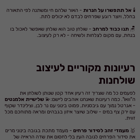
🕯️
אל תתפשרו על הנרות
- האור שלהם חי ומשתנה לפי התאורה
בחלל, ויוצר רוגע שפרחים לבדם לא יכולים לתת.
🪑
תנו כבוד למרחב
- שולחן טוב הוא שולחן שאפשר לאכול בו
בנחת, עם מקום לצלחות ולשיחה - לא רק לעיצוב.
רעיונות מקוריים לעיצוב
שולחנות
לפעמים כל מה שצריך זה רעיון אחד קטן שנותן לשולחן את
ה"וואו". כמה רעיונות שאנחנו אוהבים ליישם:💫
שלישיית אלמנטים
- אגרטל נמוך עם גיבסניות, פמוט בינוני עם נר לבן, וצילינדר שקוף
עם ירק צף במים - שילוב שיוצר איזון בגבהים ומראה מתוחכם מכל
זווית.
🥇
מעמדי זהב לסידור פרחים
- מעמד מתכת בגובה בינוני מרים
את סידור הפרחים לגובה העין בלי לחסום את שדה הראייה של