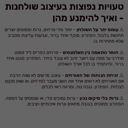
טעויות נפוצות בעיצוב שולחנות
- ואיך להימנע מהן
⚠️
עומס יתר על השולחן
- יותר מדי פרחים, נרות ופמוטים יוצרים
תחושת בלבול. הפתרון: מוקד אחד ברור, ונגיעות עדינות מסביב
שלא מתחרות בו.
⚠️
חוסר התאמה בין האלמנטים
- פרחים כפריים ליד פמוט
מודרני על מפה עם ראנר זהב לא עובד ביחד. הפתרון: סגנון אחד
ברור, ולהתמיד בו לכל אורך השולחן.
⚠️
זניחת הנוחות של האורחים
- עיצוב מרשים לא שווה הרבה
אם האורחים לא רואים אחד את השני מעבר לפרחים, או שאין מקום
לצלחת. הפתרון: גובה נוח, ומרווח ראוי לכלים.
⚠️
נרות בלי מיקום נכון
- נרות נמוכים מדי, או שנמסים על המפה.
הפתרון: פמוטים בגובה מתאים ונרות איכותיים ויציבים.