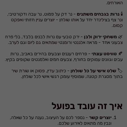
האורחים.
🕯️
נרות בגבהים משתנים
- נר דק על פמוט, נר עבה ודקורטיבי,
ונר צף בצילינדר יחד על אותו שולחן - יוצרים עניין חזותי ואפקט
קסום.
🌿
משחקי ירוק ולבן
- ירק טבעי עם נרות לבנים בלבד, בלי פרח
צבעוני אחד - מראה אלגנטי ורומנטי שמתאים גם ליום וגם לערב.
🍂
טוויסט עונתי
- פרחים רעננים וצבעים בהירים באביב, נרות
עבים וגוונים עמוקים בחורף, צבעים חמים ואלמנטים שקופים בקיץ.
🏷️
שלט אישי על כל שולחן
- כיתוב עדין, פסוק או שורת שיר
בתוך מסגרת קטנה, שמוסיף עומק רגשי אישי לכל שולחן.
איך זה עובד בפועל
יוצרים קשר
- נספר לכם על העיצוב, נענה על כל שאלה,
ונבין מה מתאים לאירוע שלכם.