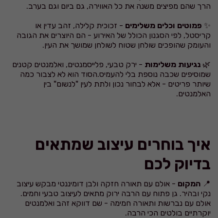
הרך שהם מפיצים משנה את כל האווירה, גם ביום וגם בערב.
✨
פמוטים וכלים משלימים
- זכוכית קלילה, זהב עדין או
קריסטל, לפי הסגנון הכולל של האירוע - הם היוצרים את הגובה
והעומק שהופכים שולחן שטוח לשולחן שמושך את העין.
🌿
נגיעות משלימות
- ירק טבעי, פלייסמנטים, ואלמנטים קטנים
שמוסיפים שכבה נוספת בלי להעמיס.הסוד הוא לא לצבור כמה
שיותר פריטים - אלא לבחור נכון ולתת לעין "לנשום" בין
האלמנטים.
איך בוחרים עיצוב שמתאים
בדיוק לכם
📍
המקום
- אולם עם תאורה חזקה ולבן דומיננטי מבקש עיצוב
נקי ובהיר. גן פתוח עם הרבה ירוק מתאים לעיצוב טבעי וחמים.
אולם עם נברשות ותאורה חמימה - שם דווקא זהב ואלמנטים
יוקרתיים בולטים הכי הרבה.