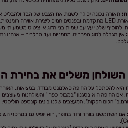
 משפחתיים:
ניתן לשלב טלית משפחתית ככיסוי לחופה, מה ש
ת:
תאורה נכונה יכולה לשנות את הצבע של הבד ולהבליט א
ת אווירה רומנטית.
ן להוסיף שלטי עץ עם שמות בני הזוג או ציטוט משמעותי מש
אין מגבלה לסוג הפרחים. מחמניות ועד סחלבים – אנחנו נ
לכם.
 השולחן משלים את בחירת ה
ת היא להסתכל על החופה כאלמנט מבודד. במציאות, האורחי
. אם החופה היא בסגנון "במבוק כפרי" והשולחנות מעוצבים ב
צורם.ב"יהלום הפקות", המעצבים שלנו בונים קונספט הוליסטי:
אם השתמשנו בוורד ורוד בחופה, הוא יופיע גם במרכזי השול
:
שימוש באותם סוגי בדים (ראנרים על השולחן שתואמים לבד