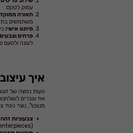
שילוב פריטים
עמוק לטקס.
תאורה ממוקד
משתמשים בתאורת LED מתקדמת ובפנסים חמים ליציר
מיתוג אישי:
נית
פרחים וצבעים:
לעונה ולטעם ש
איך עיצוב
טעות נפוצה של זוגו
ואז עוברים לשולחנות
מנצנץ", נוצר ניגוד 
צבעוניות זהה:
(Centerpieces).
חומרים חוזרים