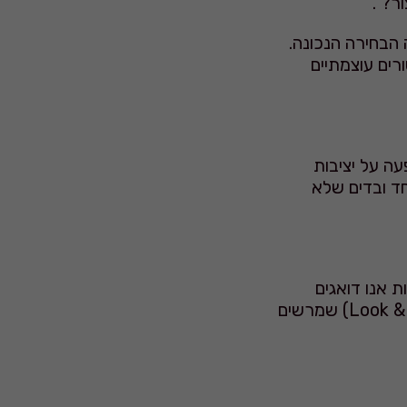
ר?".
הבחירה הנכונה.
רים עוצמתיים
ה על יציבות
חד ובדים שלא
 אנו דואגים
לסנכרון מלא בין עיצוב החופה לעיצוב השולחנות, כך שנוצר מראה מגובש (Look & Feel) שמרשים