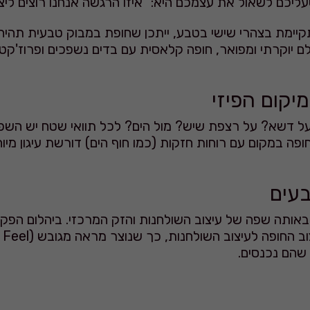
כם לשאול את עצמכם היא: "איזו הרגשה אנחנו רוצים ליצו
יימת בצהרי שישי בטבע, ייתכן שחופת במבוק טבעית תהיה 
 יוקרתי ומפואר, חופה קלאסית עם בדים נשפכים ופרוז'קטו
ל דשא? על רצפת שיש? מול הים? לכל תוואי שטח יש השפע
ופה במקום עם רוחות חזקות (כמו חוף הים) דורשת עיגון מיו
אותה שפה של עיצוב השולחנות והזק המרכזי. ביהלום הפקות
שהם נכנסים.